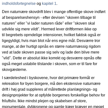
indholdsfortegnelse
og
kapitel 1
.
Den naturnære skovdrift blev i mange offentlige skove indført
af besparelseshensyn - efter devisen "skoven tilbage til
naturen" eller "vi lader naturen råde" eller "skoven skal
udvikle sig mere vildt". Hermed lever driftformen ikke op
til begrebets oprndelige intensioner, hvilket faktisk også er
ligegyldigt, hvis man blot når ens egne mål. Desværre tror
mange, at der hurtigt opnås en større naturmæssig rigdom
ved at lade skoven passe sig selv og lade den blive mere
"vild". Dette er absolut ikke korrekt og desværre opnås ofte
også meget ustabile tilstande i skoven, som er til fare for
skovgæsterne.
I særdeleshed i byskovene, hvor det primære formål er
rekreation for byen borgere, må den ekstensive naturnære
drift i høj grad suppleres af målrettede planlægnings- og
designprojekter for at opfylde borgernes forskellige behov for
friluftsliv. Ikke mindst plejen og skabelsen af store,
monumentale, dybkronene og gamle træer kræver en meget