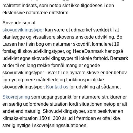
målrettet indsats, som netop slet ikke tilgodeses i den
ekstensive naturnære driftsform.
Anvendelsen af
skovudviklingstyper
kan være et udmærket værktøj til at
planlægge og visualisere skovens ønskede udvikling. Bo
Larsen har i sin bog om naturnær skovdrift formuleret 19
forslag til skovudviklingstyper, og HedeDanmark har også
udviklet egne skovudviklingstyper til lokale forhold. Bemærk
at der til en lang række formål mangler egnede
skovudviklingstyper - især til de bynære skove er der behov
for nye og mere målrettede og funktionspecifikke
skovudviklingstyper.
Kontakt os
for udvikling af sådanne.
Skovrejsning
som udgangspunkt for naturnære strukturer er
en særlig udfordrende situation fordi situationen netop er alt
andet end naturlig. Skovudviklingstyper, som beskriver en
klimaks-situation 150 til 300 år ud i fremtiden er ofte ikke
særlig nyttige i skovrejsningssituationen.