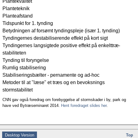
Plantekvalitet
Planteteknik
Planteafstand
Tidspunkt for 1. tynding
Betydningen af forsømt tyndingspleje (især 1. tynding)
Tyndingernes destabiliserende effekt på kort sigt
Tyndingernes langsigtede positive effekt på enkelttræ-
stabiliteten
Tynding til foryngelse
Rumlig stabilisering
Stabiliseringsbælter - pernamente og ad-hoc
Metoder til at "læse" et træs og en bevoksnings
stormstabilitet
CNN gav også foredrag om forebyggelse af stormskader i by, park og
have ved Bytræseminaret 2014.
Hent foredraget slides her
.
Desktop Version
Top