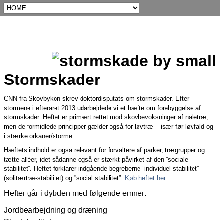
Stormskader
CNN fra Skovbykon skrev doktordisputats om stormskader. Efter
stormene i efteråret 2013 udarbejdede vi et hæfte om forebyggelse af
stormskader.
Heftet er primært rettet mod skovbevoksninger af nåletræ,
men de formidlede principper gælder også for løvtræ – især før løvfald og
i stærke orkaner/storme.
Hæftets indhold er også relevant for forvaltere af parker, trægrupper og
tætte alléer, idet sådanne også er stærkt påvirket af den ”sociale
stabilitet”. Heftet forklarer indgående begreberne ”individuel stabilitet”
(solitærtræ-stabilitet) og ”social stabilitet”.
Køb heftet her
.
Hefter går i dybden med følgende emner:
Jordbearbejdning og dræning