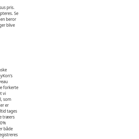
us pris.
pteres. Se
gen beror
ger blive
nske
ByKon’s
iveau
e forkerte
t vi
jl, som
er er
ltid tages
re træers
100%
 er både
egistreres