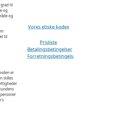
grad til
se og
mråde og
Vores etiske kodex
em
t til
Prisliste
Betalingsbetingelser
Forretningsbetingelser
viden er
 stilles
ettigheder
i kundens
l personer
n's