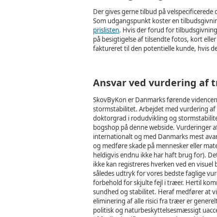
Der gives gerne tilbud på velspecificerede 
Som udgangspunkt koster en tilbudsgivning
prislisten
. Hvis der forud for tilbudsgivni
på besigtigelse af tilsendte fotos, kort ell
faktureret til den potentielle kunde, hvis d
Ansvar ved vurdering af 
SkovByKon er Danmarks førende videncente
stormstabilitet. Arbejdet med vurdering af t
doktorgrad i rodudvikling og stormstabili
bogshop på denne webside. Vurderinger af 
internationalt og med Danmarks mest avanc
og medføre skade på mennesker eller materi
heldigvis endnu ikke har haft brug for). Det
ikke kan registreres hverken ved en visuel
således udtryk for vores bedste faglige vur
forbehold for skjulte fejl i træer. Hertil 
sundhed og stabilitet. Heraf medfører at vi
eliminering af alle risici fra træer er gener
politisk og naturbeskyttelsesmæssigt uaccep