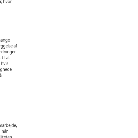
r, hvor
 mange
ggelse af
ledninger
til at
 hvis
 egnede
å
amarbejde,
, når
liteten