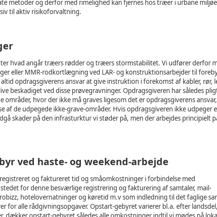
ate metoder og derfor med rimelighed kan fjernes hos træer i urbane miljøe
iv til aktiv risikoforvaltning.
ger
r hvad angår træers rødder og træers stormstabilitet. Vi udfører derfor
er eller MMR-rodkortlægning ved LAR- og konstruktionsarbejder til foreby
altid opdragsgiverens ansvar at give instruktion i forekomst af kabler, rør, 
ive beskadiget ved disse prøvegravninger. Opdragsgiveren har således pligt 
de områder, hvor der ikke må graves ligesom det er opdragsgiverens ansvar,
lse af de udpegede ikke-grave-områder. Hvis opdragsgiveren ikke udpeger
gå skader på den infrasturktur vi støder på, men der arbejdes principielt p
ebyr ved haste- og weekend-arbejde
t registreret og faktureret tid og småomkostninger i forbindelse med
 stedet for denne besværlige registrering og fakturering af samtaler, mail-
robizz, hotelovernatninger og køretid m.v som indledning til det faglige s
for alle rådgivningsopgaver. Opstart-gebyret varierer bl.a. efter landsdel
r, dækker opstart-gebyret således alle omkostninger indtil vi mødes på loka