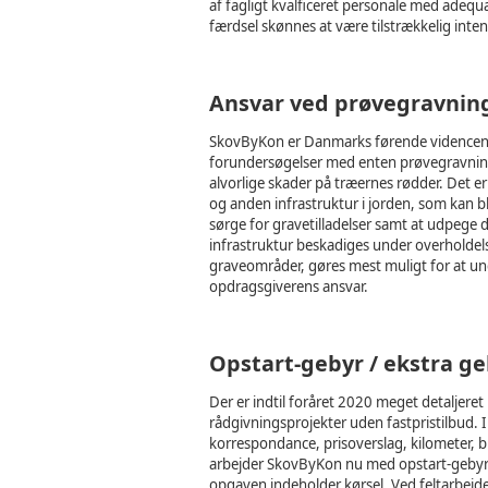
af fagligt kvalficeret personale med adequ
færdsel skønnes at være tilstrækkelig intens
Ansvar ved prøvegravnin
SkovByKon er Danmarks førende videncente
forundersøgelser med enten prøvegravning
alvorlige skader på træernes rødder. Det er 
og anden infrastruktur i jorden, som kan bl
sørge for gravetilladelser samt at udpege 
infrastruktur beskadiges under overholde
graveområder, gøres mest muligt for at und
opdragsgiverens ansvar.
Opstart-gebyr / ekstra g
Der er indtil foråret 2020 meget detaljere
rådgivningsprojekter uden fastpristilbud. I
korrespondance, prisoverslag, kilometer, b
arbejder SkovByKon nu med opstart-gebyrer 
opgaven indeholder kørsel. Ved feltarbejde