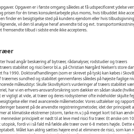
opgaver. Opgaven er i første omgang således at få udspecificeret ydelse vers
 prisen for én times konsulentarbejde plus moms, hvis tilbuddet ikke acce
ngen finder en besigtigelse sted på kundens ejendom eller hvis tilbudsgivnin
er lignende, vil den til analyse heraf anvendte tid og evt. transportomkostnin
et fremsendte tilbud i sidste ende ikke accepteres.
træer
r hvad angår beskæring af bytræer, rådanalyser, rodstudier og træers
ræers stabilitet og risici beror bl.a. på Christian Nørgård Nielsen’s store da
tet fra 1990. Doktorafhandlingen (som er skrevet på tysk) kan købes i Skov
træernes sundhed og stabilitet gennemføres således på højeste faglige n
erede måleudstyr. Skulle SkovByKon’s vurderinger af træers stabilitet vær
el, har vi en erhvers-ansvarsforsikring som dækker en sådan skade (hvilke
 er vigtigt at vide, at træer og deres rodsystemer ofte indeholder skjulte fe
 besigtigelse eller med avancerede målemetoder. Vores udtalelser og rapport
deringer baseret på de anvendte registreringsmetoder, idet der principielt a
kommer at klimatiske ekstremer (storm, tørke m.v.) på meget kort tid kan ænd
 mennesker principielt er nødt til at leve med risici fra træer. Et ønske om 
elt utopisk, fordi vi i så fald må fælde alle træer over 6-8 meters højde. Dette
tabelt. Målet kan aldrig sættes højere end at eliminere de risici, som kan r