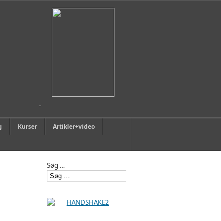
g
Kurser
Artikler+video
Søg …