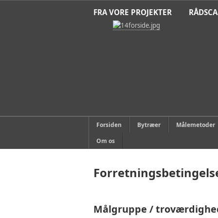
FRA VORE PROJEKTER
RÅDSC
Forsiden
Bytræer
Målemetoder
Om os
Forretningsbetingels
Målgruppe / troværdighed