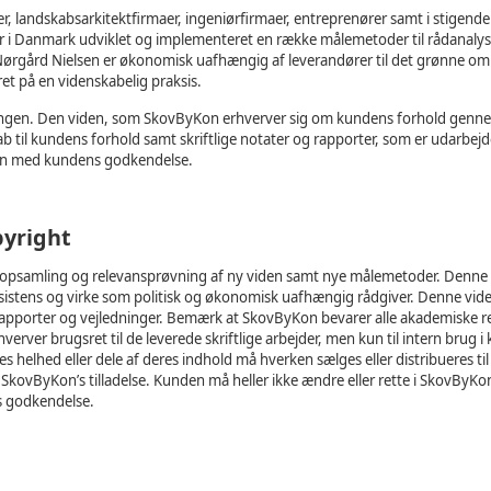
 landskabsarkitektfirmaer, ingeniørfirmaer, entreprenører samt i stigende 
ør i Danmark udviklet og implementeret en række målemetoder til rådanaly
ørgård Nielsen er økonomisk uafhængig af leverandører til det grønne o
ret på en videnskabelig praksis.
vningen. Den viden, som SkovByKon erhverver sig om kundens forhold genn
 til kundens forhold samt skriftlige notater og rapporter, som er udarbejde
 kun med kundens godkendelse.
pyright
, opsamling og relevansprøvning af ny viden samt nye målemetoder. Denne 
istens og virke som politisk og økonomisk uafhængig rådgiver. Denne viden
 rapporter og vejledninger. Bemærk at SkovByKon bevarer alle akademiske r
rhverver brugsret til de leverede skriftlige arbejder, men kun til intern brug 
res helhed eller dele af deres indhold må hverken sælges eller distribueres ti
kovByKon’s tilladelse. Kunden må heller ikke ændre eller rette i SkovByKo
s godkendelse.