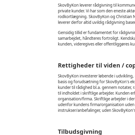
SkovByKon leverer rådgivning til kommuner,
private kunder. Vi har som den eneste akt
rodkortlægning. SkovByKon og Christian N
leverer derfor altid uvildig rådgivning base
Gensidig tillid er fundamentet for rådgi
samarbejdet, håndteres fortroligt. Kendskab
kunden, videregives eller offentliggøres
Rettigheder til viden / co
SkovByKon investerer løbende i udvikling
basis og forudsætning for SkovByKon's eks
kunder til rådighed bl.a. gennem notater,
til indholdet i skriftlige arbejder. Kunden e
organisation/firma. Skriftlige arbejder i de
udenfor kundens firma/organisation uden S
instrukser/anbefalinger, uden SkovByKon'
Tilbudsgivning